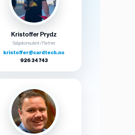
Kristoffer Prydz
Salgskonsulent / Partner
kristoffer@cardtech.no
926 34 743