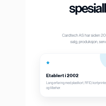
spesial
Cardtech AS har siden 2002
salg, produksjon, serv
*
Etablert i 2002
Lang erfaring med plastkort, RFID, kortprint
og tilbehør.