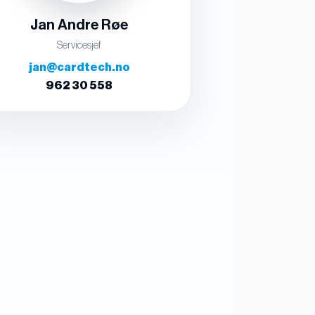
Jan Andre Røe
Servicesjef
jan@cardtech.no
962 30 558