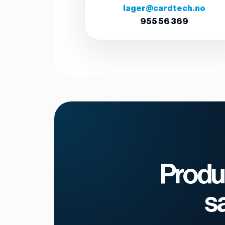
lager@cardtech.no
955 56 369
Produ
s