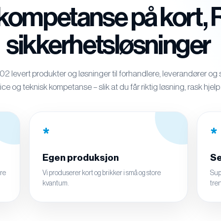
kompetanse på kort, 
sikkerhetsløsninger
 levert produkter og løsninger til forhandlere, leverandører og s
ice og teknisk kompetanse – slik at du får riktig løsning, rask hjel
*
*
Egen produksjon
Se
ere
Vi produserer kort og brikker i små og store
Sup
kvantum.
tren