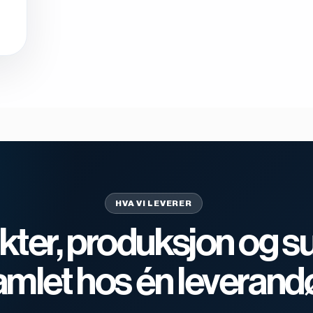
HVA VI LEVERER
kter, produksjon og s
amlet hos én leverand