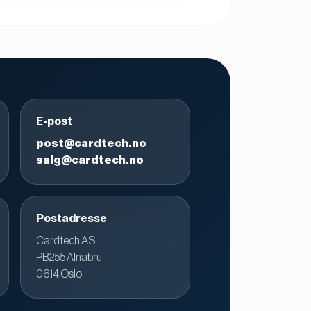
E-post
post@cardtech.no
salg@cardtech.no
Postadresse
Cardtech AS
PB255 Alnabru
0614 Oslo