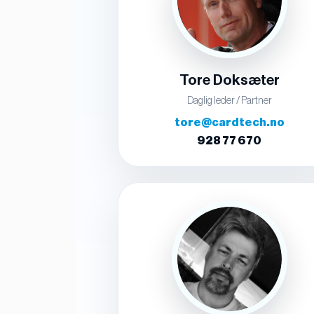
Tore Doksæter
Daglig leder / Partner
tore@cardtech.no
928 77 670