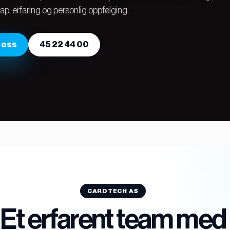
NISCA
, erfaring og personlig oppfølging.
NISCA PR-C201
HID Fargo
DTC1250e
 oss
45 22 44 00
DTC1500
DTC4250e
DTC4500e
HDP5000
HDP6600
Magicard
Zebra
CARDTECH AS
Et erfarent team med