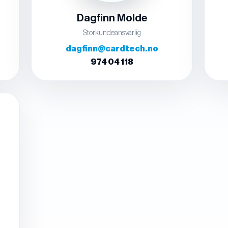
Dagfinn Molde
Storkundeansvarlig
dagfinn@cardtech.no
974 04 118