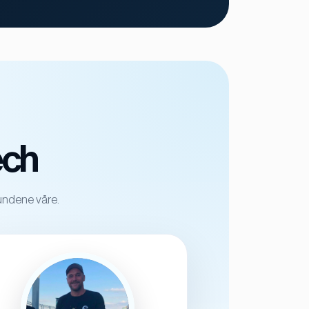
ech
undene våre.