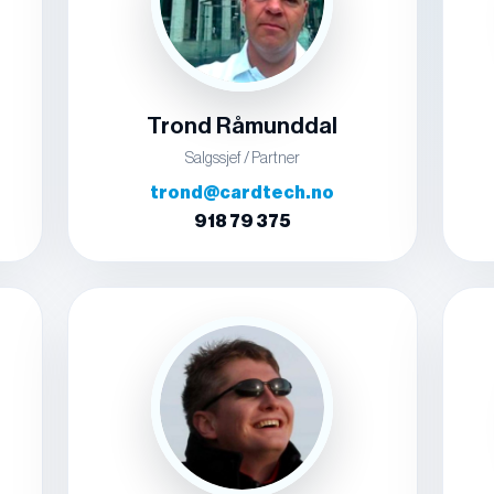
Trond Råmunddal
Salgssjef / Partner
trond@cardtech.no
918 79 375