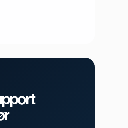
upport
ør