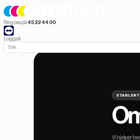
Ring oss på
45 22 44 00
Hjem
Kampanjer
Promotions
Kundeprodukter
Plastkortprintere
Logg på
Entrust
Sigma DS1
Sigma DS2
Sigma DS3
Evolis
Zenius 2
Primacy 2
Quantum 2
Agilia
ETABLERT 
Dascom
Om
DC-340
DC-2300
DC-7600
DC-8600
Dnp
Vi hjelper be
HID Fargo