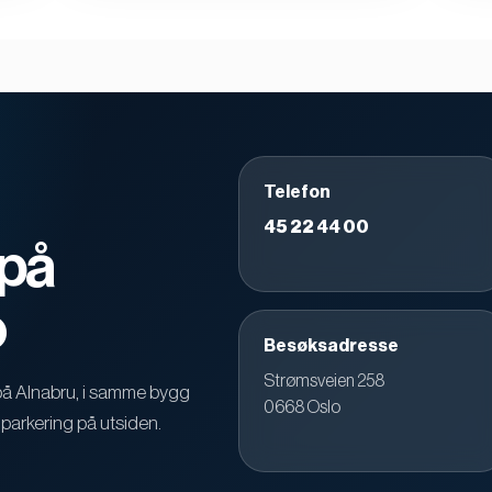
Telefon
45 22 44 00
 på
o
Besøksadresse
Strømsveien 258
8 på Alnabru, i samme bygg
0668 Oslo
parkering på utsiden.