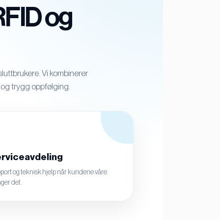
RFID og
luttbrukere. Vi kombinerer
p og trygg oppfølging.
rviceavdeling
port og teknisk hjelp når kundene våre
ger det.