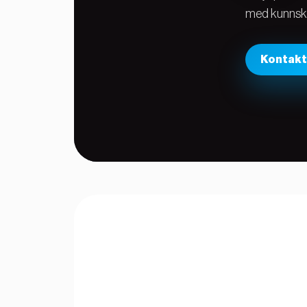
DTC1250e
med kunnskap
DTC4250e
DTC4500e
HDP5000
Kontakt
HDP5000e
HDP6600
INK1000
Swiftpro
K60
Swiftcolor
SCC-4000
Programvare
AllergenShop
ID-ALL
Cardpresso
Entrust
Hid Fargo
Bilde og
signaturfangst
Foto
Signatur