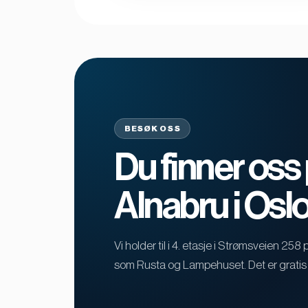
BESØK OSS
Du finner oss
Alnabru i Osl
Vi holder til i 4. etasje i Strømsveien 25
som Rusta og Lampehuset. Det er gratis 